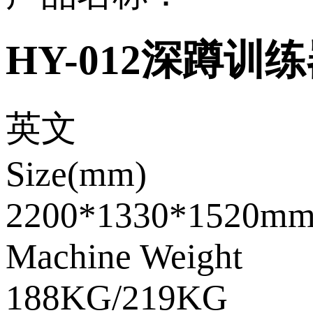
HY-012深蹲训
英文
Size(mm)
2200*1330*1520m
Machine Weight
188KG/219KG