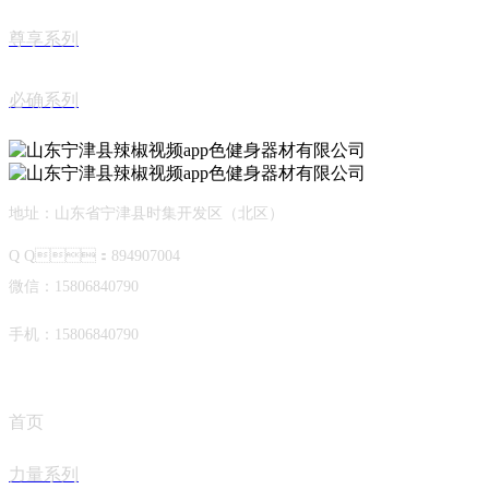
尊享系列
必确系列
地址：山东省宁津县时集开发区（北区）
Q Q：894907004
微信：15806840790
手机：15806840790
首页
力量系列