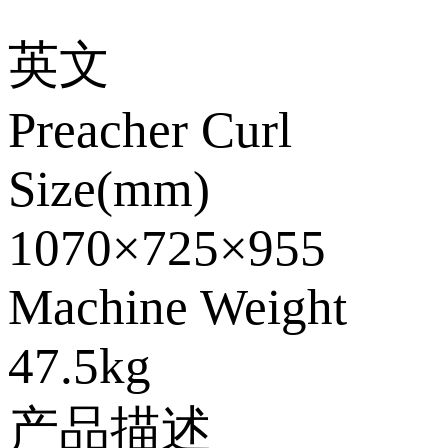
英文
Preacher Curl
Size(mm)
1070×725×955
Machine Weight
47.5kg
产品描述